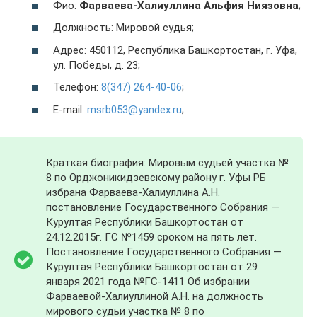
Фио:
Фарваева-Халиуллина Альфия Ниязовна
;
Должность: Мировой судья;
Адрес: 450112, Республика Башкортостан, г. Уфа,
ул. Победы, д. 23;
Телефон:
8(347) 264-40-06
;
E-mail:
msrb053@yandex.ru
;
Краткая биография: Мировым судьей участка №
8 по Орджоникидзевскому району г. Уфы РБ
избрана Фарваева-Халиуллина А.Н.
постановление Государственного Собрания —
Курултая Республики Башкортостан от
24.12.2015г. ГС №1459 сроком на пять лет.
Постановление Государственного Собрания —
Курултая Республики Башкортостан от 29
января 2021 года №ГС-1411 Об избрании
Фарваевой-Халиуллиной А.Н. на должность
мирового судьи участка № 8 по