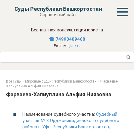
Перейти
Суды Республики Башкортостан
к
Справочный сайт
контенту
Бесплатная консультация юриста
☎ 74993489468
Реклама
jurik.ru
Поиск:
Все суды
»
Мировые судьи Республики Башкортостан
»
Фарваева-
Халиуллина Альфия Ниязовна
Фарваева-Халиуллина Альфия Ниязовна
Наименование судебного участка:
Судебный
участок № 8 Орджоникидзевского судебного
района г. Уфы Республики Башкортостан
;