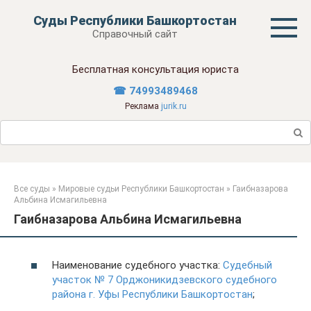
Перейти
Суды Республики Башкортостан
к
Справочный сайт
контенту
Бесплатная консультация юриста
☎ 74993489468
Реклама
jurik.ru
Поиск:
Все суды
»
Мировые судьи Республики Башкортостан
»
Гаибназарова
Альбина Исмагильевна
Гаибназарова Альбина Исмагильевна
Наименование судебного участка:
Судебный
участок № 7 Орджоникидзевского судебного
района г. Уфы Республики Башкортостан
;