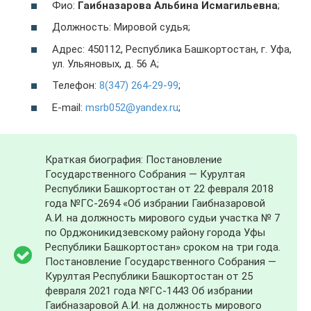
Фио:
Гаибназарова Альбина Исмагильевна
;
Должность: Мировой судья;
Адрес: 450112, Республика Башкортостан, г. Уфа,
ул. Ульяновых, д. 56 А;
Телефон:
8(347) 264-29-99
;
E-mail:
msrb052@yandex.ru
;
Краткая биография: Постановление
Государственного Собрания — Курултая
Республики Башкортостан от 22 февраля 2018
года №ГС-2694 «Об избрании Гаибназаровой
А.И. на должность мирового судьи участка № 7
по Орджоникидзевскому району города Уфы
Республики Башкортостан» сроком на три года.
Постановление Государственного Собрания —
Курултая Республики Башкортостан от 25
февраля 2021 года №ГС-1443 Об избрании
Гаибназаровой А.И. на должность мирового