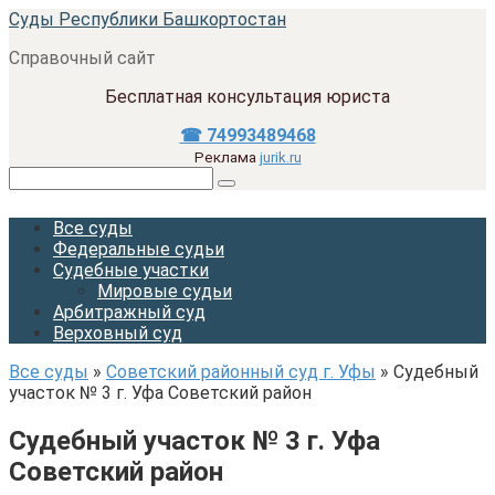
Перейти
Суды Республики Башкортостан
к
Справочный сайт
контенту
Бесплатная консультация юриста
☎ 74993489468
Реклама
jurik.ru
Поиск:
Все суды
Федеральные судьи
Судебные участки
Мировые судьи
Арбитражный суд
Верховный суд
Все суды
»
Советский районный суд г. Уфы
»
Судебный
участок № 3 г. Уфа Советский район
Судебный участок № 3 г. Уфа
Советский район