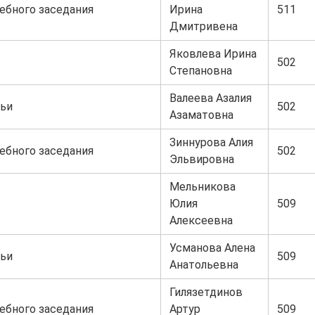
ебного заседания
Ирина
511
Дмитривена
Яковлева Ирина
502
Степановна
Валеева Азалия
ьи
502
Азаматовна
Зиннурова Алия
ебного заседания
502
Эльвировна
Мельникова
Юлия
509
Алексеевна
Усманова Алена
ьи
509
Анатольевна
Гилязетдинов
ебного заседания
Артур
509