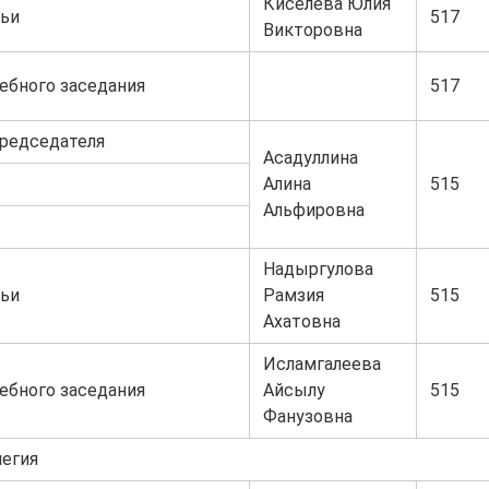
Киселева Юлия
ьи
517
Викторовна
ебного заседания
517
председателя
Асадуллина
Алина
515
Альфировна
Надыргулова
ьи
Рамзия
515
Ахатовна
Исламгалеева
ебного заседания
Айсылу
515
Фанузовна
легия