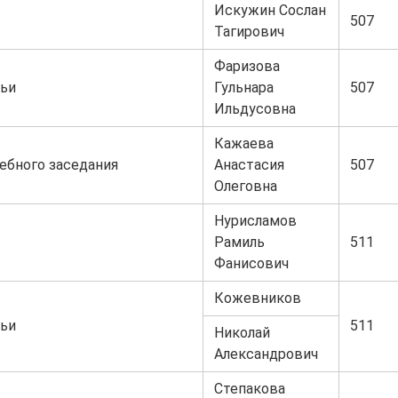
Искужин Сослан
507
Тагирович
Фаризова
ьи
Гульнара
507
Ильдусовна
Кажаева
ебного заседания
Анастасия
507
Олеговна
Нурисламов
Рамиль
511
Фанисович
Кожевников
ьи
511
Николай
Александрович
Степакова