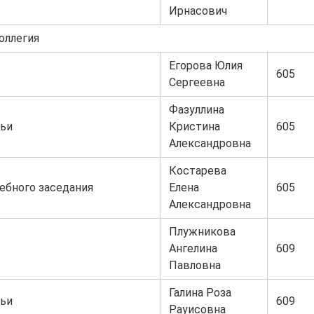
Ирнасович
оллегия
Егорова Юлия
605
Сергеевна
Фазуллина
ьи
Кристина
605
Александровна
Костарева
ебного заседания
Елена
605
Александровна
Плужникова
Ангелина
609
Павловна
Галина Роза
ьи
609
Рауисовна