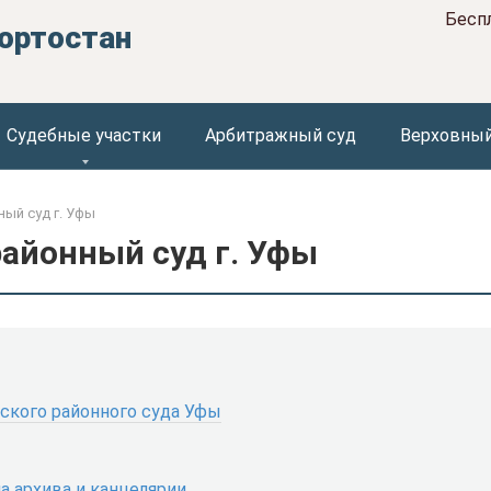
Бесп
ортостан
Судебные участки
Арбитражный суд
Верховный
ый суд г. Уфы
районный суд г. Уфы
ского районного суда Уфы
а архива и канцелярии