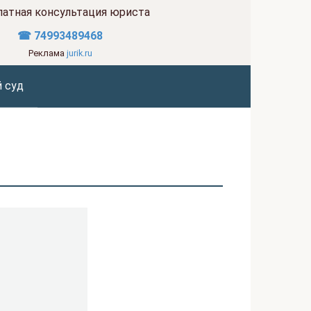
латная консультация юриста
☎ 74993489468
Реклама
jurik.ru
 суд