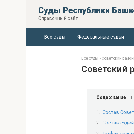
Перейти
Суды Республики Башк
к
контенту
Справочный сайт
Все суды
Федеральные судьи
Все суды
»
Советский районн
Советский 
Содержание
Состав Совет
Состав судей
График прием