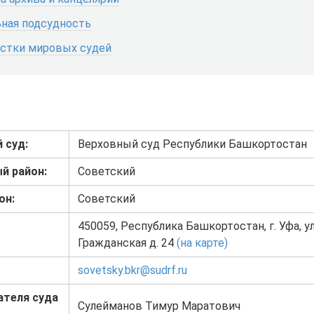
ная подсудность
астки мировых судей
 суд:
Верховный суд Республики Башкортостан
й район:
Советский
он:
Советский
450059, Республика Башкортостан, г. Уфа, у
Гражданская д. 24
(на карте)
sovetsky.bkr@sudrf.ru
ателя суда
Сулейманов Тимур Маратович