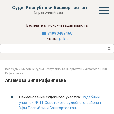
Перейти
Суды Республики Башкортостан
к
Справочный сайт
контенту
Бесплатная консультация юриста
☎ 74993489468
Реклама
jurik.ru
Поиск:
Все суды
»
Мировые судьи Республики Башкортостан
»
Агзамова Зиля
Рафаилевна
Агзамова Зиля Рафаилевна
Наименование судебного участка:
Судебный
участок № 11 Советского судебного района г.
Уфы Республики Башкортостан
;