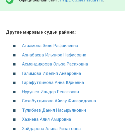
Другие мировые судьи района:
Агзамова Зиля Рафаилевна
Азнабаева Ильзира Нафисовна
Асмандиярова Эльза Расиховна
Галимова Иделия Анваровна
Гарафутдинова Анна Юрьевна
Нурушев Ильдар Ренатович
Сахабутдинова Айслу Филаридовна
Тулибаев Данил Насырьянович
Хазиева Алия Амировна
Хайдарова Алина Ринатовна