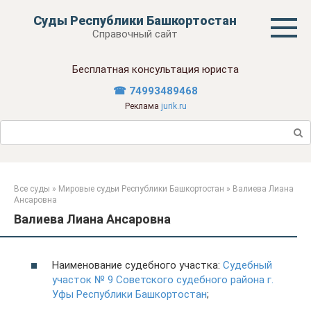
Перейти
Суды Республики Башкортостан
к
Справочный сайт
контенту
Бесплатная консультация юриста
☎ 74993489468
Реклама
jurik.ru
Поиск:
Все суды
»
Мировые судьи Республики Башкортостан
»
Валиева Лиана
Ансаровна
Валиева Лиана Ансаровна
Наименование судебного участка:
Судебный
участок № 9 Советского судебного района г.
Уфы Республики Башкортостан
;