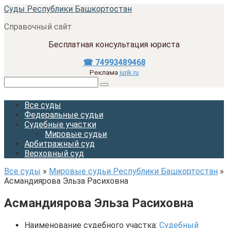
Перейти
Суды Республики Башкортостан
к
Справочный сайт
контенту
Бесплатная консультация юриста
☎ 74993489468
Реклама
jurik.ru
Поиск:
Все суды
Федеральные судьи
Судебные участки
Мировые судьи
Арбитражный суд
Верховный суд
Все суды
»
Мировые судьи Республики Башкортостан
»
Асмандиярова Эльза Расиховна
Асмандиярова Эльза Расиховна
Наименование судебного участка:
Судебный