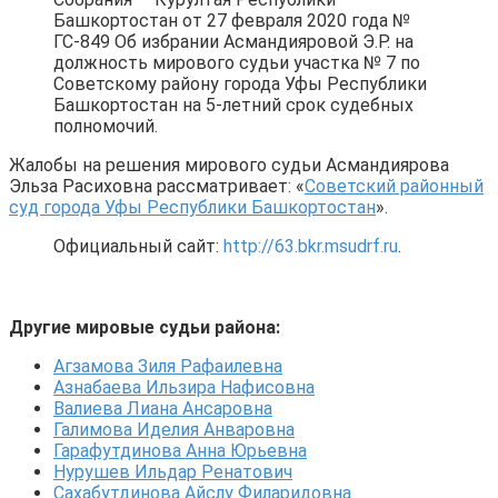
Башкортостан от 27 февраля 2020 года №
ГС-849 Об избрании Асмандияровой Э.Р. на
должность мирового судьи участка № 7 по
Советскому району города Уфы Республики
Башкортостан на 5-летний срок судебных
полномочий.
Жалобы на решения мирового судьи Асмандиярова
Эльза Расиховна рассматривает: «
Советский районный
суд города Уфы Республики Башкортостан
».
Официальный сайт:
http://63.bkr.msudrf.ru
.
Другие мировые судьи района:
Агзамова Зиля Рафаилевна
Азнабаева Ильзира Нафисовна
Валиева Лиана Ансаровна
Галимова Иделия Анваровна
Гарафутдинова Анна Юрьевна
Нурушев Ильдар Ренатович
Сахабутдинова Айслу Филаридовна