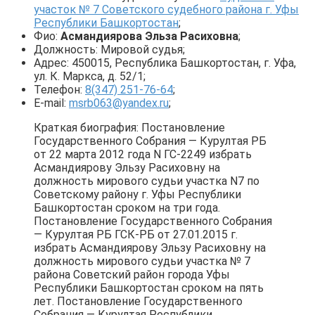
участок № 7 Советского судебного района г. Уфы
Республики Башкортостан
;
Фио:
Асмандиярова Эльза Расиховна
;
Должность: Мировой судья;
Адрес: 450015, Республика Башкортостан, г. Уфа,
ул. К. Маркса, д. 52/1;
Телефон:
8(347) 251-76-64
;
E-mail:
msrb063@yandex.ru
;
Краткая биография: Постановление
Государственного Собрания — Курултая РБ
от 22 марта 2012 года N ГС-2249 избрать
Асмандиярову Эльзу Расиховну на
должность мирового судьи участка N7 по
Советскому району г. Уфы Республики
Башкортостан сроком на три года.
Постановление Государственного Собрания
— Курултая РБ ГСК-РБ от 27.01.2015 г.
избрать Асмандиярову Эльзу Расиховну на
должность мирового судьи участка № 7
района Советский район города Уфы
Республики Башкортостан сроком на пять
лет. Постановление Государственного
Собрания — Курултая Республики