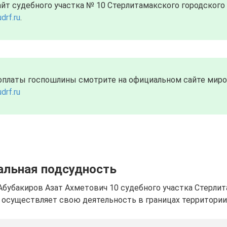
т судебного участка № 10 Стерлитамакского городского 
drf.ru
.
оплаты госпошлины смотрите на официальном сайте миров
drf.ru
альная подсудность
Абубакиров Азат Ахметович 10 судебного участка Стерли
 осуществляет свою деятельность в границах территории