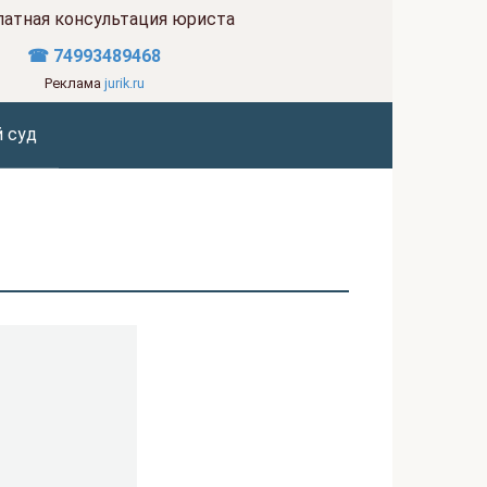
латная консультация юриста
☎ 74993489468
Реклама
jurik.ru
 суд