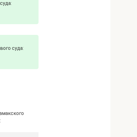
суда:
ого суда:
тамакского
: