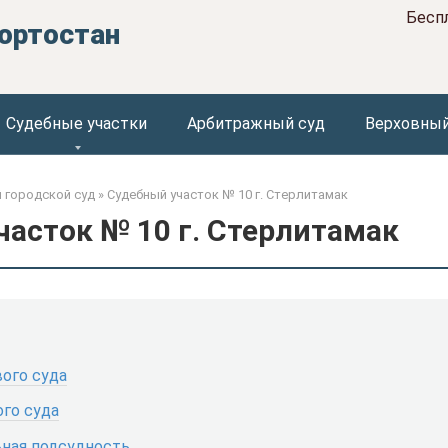
Бесп
ортостан
Судебные участки
Арбитражный суд
Верховный
 городской суд
»
Судебный участок № 10 г. Стерлитамак
асток № 10 г. Стерлитамак
ого суда
го суда
ная подсудность