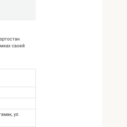
кортостан
амках своей
амак, ул.