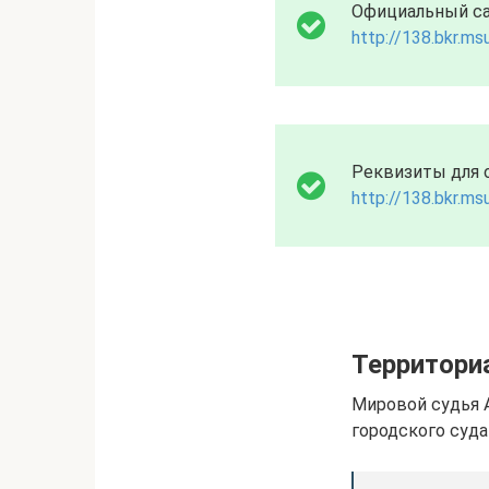
Официальный сай
http://138.bkr.msu
Реквизиты для 
http://138.bkr.msu
Территори
Мировой судья 
городского суда