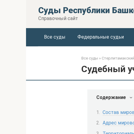
Перейти
Суды Республики Башк
к
контенту
Справочный сайт
Все суды
Федеральные судьи
Все суды
»
Стерлитамакский
Судебный уч
Содержание
Состав миров
Адрес мирово
Территориаль