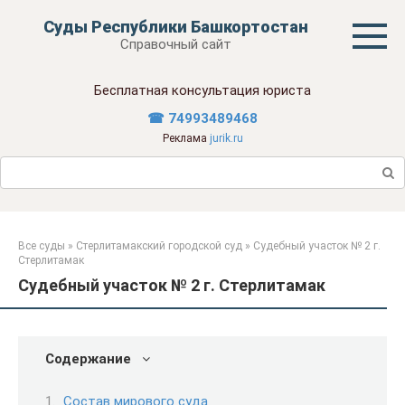
Перейти
Суды Республики Башкортостан
к
Справочный сайт
контенту
Бесплатная консультация юриста
☎ 74993489468
Реклама
jurik.ru
Поиск:
Все суды
»
Стерлитамакский городской суд
»
Судебный участок № 2 г.
Стерлитамак
Судебный участок № 2 г. Стерлитамак
Содержание
Состав мирового суда