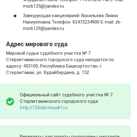
msrb135@yandex.ru.
Заведующая канцелярией: Васильева Лиана
Накиулловна Телефон: 83473234900 E-mail: zk-
msrb129@yandex.ru.
Адрес мирового суда
Мировой судья судебного участка № 7
Стерлитамакского городского суда находится по
адресу: 453100, Республика Башкортостан, г.
Стерлитамак, ул. Худайбердина, д. 152
Официальный сайт судебного участка № 7
Стерлитамакского городского суда:
http://135.bkr.msudrf.ru
.
Реквизиты для оплаты госпошлины смотрите