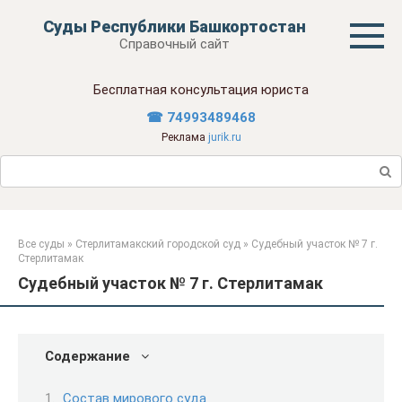
Перейти
Суды Республики Башкортостан
к
Справочный сайт
контенту
Бесплатная консультация юриста
☎ 74993489468
Реклама
jurik.ru
Поиск:
Все суды
»
Стерлитамакский городской суд
»
Судебный участок № 7 г.
Стерлитамак
Судебный участок № 7 г. Стерлитамак
Содержание
Состав мирового суда