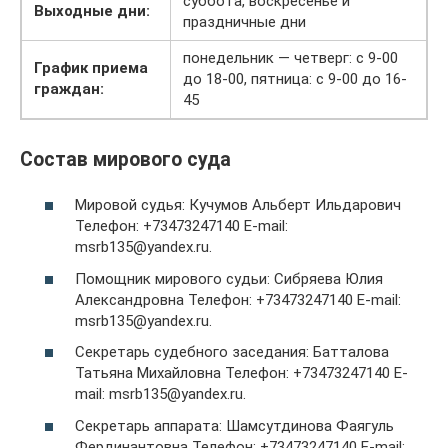
суббота, воскресенье и
Выходные дни:
праздничные дни
понедельник — четверг: с 9-00
График приема
до 18-00, пятница: с 9-00 до 16-
граждан:
45
Состав мирового суда
Мировой судья: Кучумов Альберт Ильдарович
Телефон: +73473247140 E-mail:
msrb135@yandex.ru.
Помощник мирового судьи: Сибряева Юлия
Александровна Телефон: +73473247140 E-mail:
msrb135@yandex.ru.
Секретарь судебного заседания: Батталова
Татьяна Михайловна Телефон: +73473247140 E-
mail: msrb135@yandex.ru.
Секретарь аппарата: Шамсутдинова Фаягуль
Фердинантовна Телефон: +73473247140 E-mail: