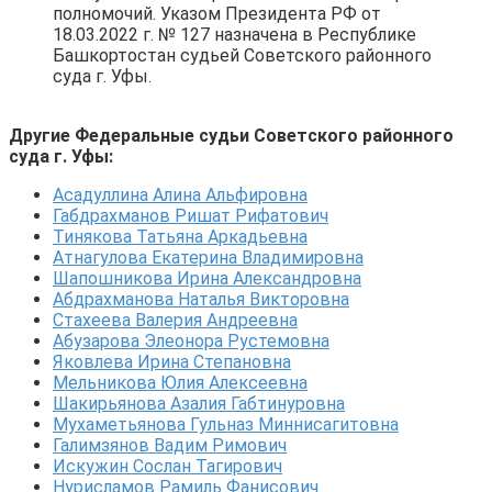
полномочий. Указом Президента РФ от
18.03.2022 г. № 127 назначена в Республике
Башкортостан судьей Советского районного
суда г. Уфы.
Другие Федеральные судьи Советского районного
суда г. Уфы:
Асадуллина Алина Альфировна
Габдрахманов Ришат Рифатович
Тинякова Татьяна Аркадьевна
Атнагулова Екатерина Владимировна
Шапошникова Ирина Александровна
Абдрахманова Наталья Викторовна
Стахеева Валерия Андреевна
Абузарова Элеонора Рустемовна
Яковлева Ирина Степановна
Мельникова Юлия Алексеевна
Шакирьянова Азалия Габтинуровна
Мухаметьянова Гульназ Миннисагитовна
Галимзянов Вадим Римович
Искужин Сослан Тагирович
Нурисламов Рамиль Фанисович