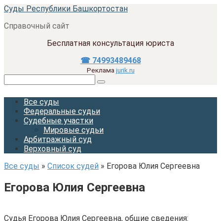
Перейти
Суды Республики Башкортостан
к
Справочный сайт
контенту
Бесплатная консультация юриста
☎ 74993489468
Реклама
jurik.ru
Поиск:
Все суды
Федеральные судьи
Судебные участки
Мировые судьи
Арбитражный суд
Верховный суд
Все суды
»
Список судей
»
Егорова Юлия Сергеевна
Егорова Юлия Сергеевна
Судья Егорова Юлия Сергеевна, общие сведения: