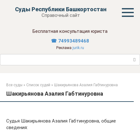
Перейти
Суды Республики Башкортостан
к
Справочный сайт
контенту
Бесплатная консультация юриста
☎ 74993489468
Реклама
jurik.ru
Поиск:
Все суды
»
Список судей
»
Шакирьянова Азалия Габтинуровна
Шакирьянова Азалия Габтинуровна
Судья Шакирьянова Азалия Габтинуровна, общие
сведения: