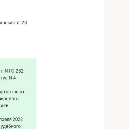
нская, д. 24.
. N ГС-252
тка N 4
ортостан от
мирового
лики
преля 2022
судебного