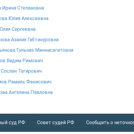
 Ирина Степановна
ова Юлия Алексеевна
Юлия Сергеевна
ова Азалия Габтинуровна
янова Гульназ Миннисагитовна
нов Вадим Римович
Сослан Тагирович
мов Рамиль Фанисович
ова Ангелина Павловна
ный суд РФ
Совет судей РФ
Сообщить о неточнос