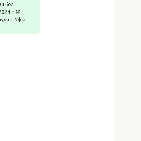
ан без
2024 г. №
уда г. Уфы.