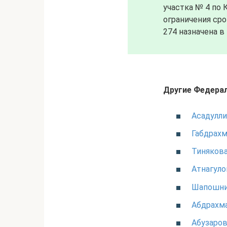
участка № 4 по
ограничения сро
274 назначена в
Другие Федерал
Асадулли
Габдрах
Тинякова
Атнагуло
Шапошни
Абдрахма
Абузаров