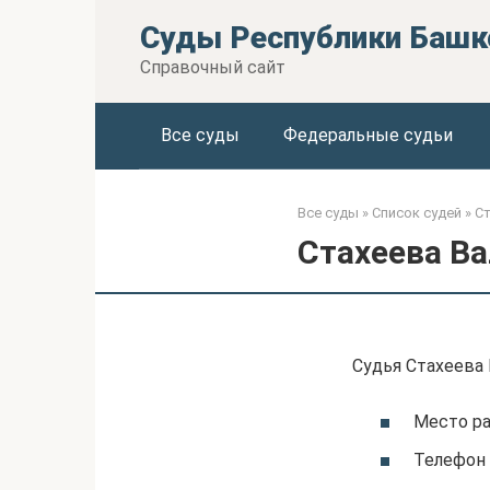
Перейти
Суды Республики Башк
к
контенту
Справочный сайт
Все суды
Федеральные судьи
Все суды
»
Список судей
»
Ст
Стахеева В
Судья Стахеева 
Место р
Телефон 