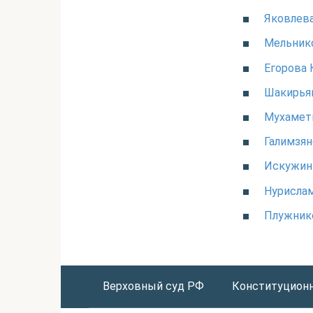
Яковлева
Мельник
Егорова 
Шакирьян
Мухаметь
Галимзя
Искужин 
Нурисла
Плужник
Верховный суд РФ
Конституцион