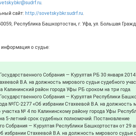
vetsky.bkr@sudrf.ru
.
ьный сайт:
http://sovetsky.bkr.sudrf.ru
.
0059, Республика Башкортостан, г. Уфа, ул. Большая Гражда
 информация о судье:
осударственного Собрания — Курултая РБ 30 января 2014 г
ахеевой В.А. на должность мирового судьи судебного учас
а Калининский район города Уфы РБ сроком на три года.
Государственного Собрания — Курултая Республики Башк
года №ГС-2277 «Об избрании Стахеевой В.А. на должность 
 участка № 4 по Калининскому району города Уфы Респуб
на 5-летний срок судебных полномочий. Постановление
о Собрания — Курултая Республики Башкортостан от 29 а
б избрании Стахеевой В.А. на должность мирового судьи 