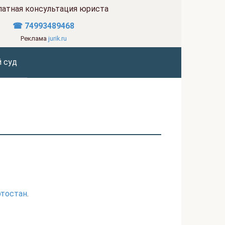
латная консультация юриста
☎ 74993489468
Реклама
jurik.ru
 суд
ртостан
.