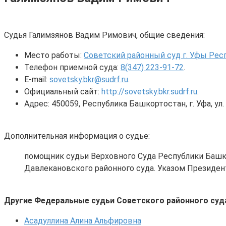
Судья Галимзянов Вадим Римович, общие сведения:
Место работы:
Советский районный суд г. Уфы Ре
Телефон приемной суда:
8(347) 223-91-72
.
E-mail:
sovetsky.bkr@sudrf.ru
.
Официальный сайт:
http://sovetsky.bkr.sudrf.ru
.
Адрес: 450059, Республика Башкортостан, г. Уфа, ул.
Дополнительная информация о судье:
помощник судьи Верховного Суда Республики Башко
Давлекановского районного суда. Указом Президент
Другие Федеральные судьи Советского районного суда
Асадуллина Алина Альфировна