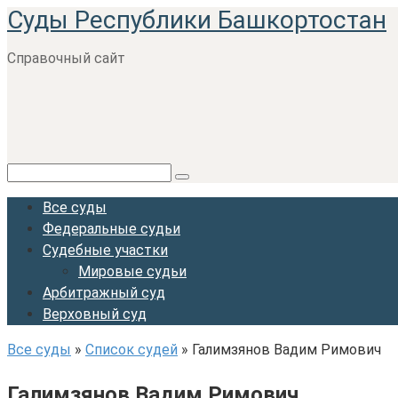
Суды Республики Башкортостан
Перейти
к
Справочный сайт
контенту
Поиск:
Все суды
Федеральные судьи
Судебные участки
Мировые судьи
Арбитражный суд
Верховный суд
Все суды
»
Список судей
»
Галимзянов Вадим Римович
Галимзянов Вадим Римович