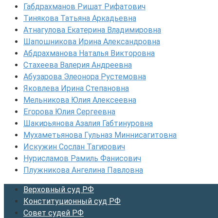
Габдрахманов Ришат Рифатович
Тинякова Татьяна Аркадьевна
Атнагулова Екатерина Владимировна
Шапошникова Ирина Александровна
Абдрахманова Наталья Викторовна
Стахеева Валерия Андреевна
Абузарова Элеонора Рустемовна
Яковлева Ирина Степановна
Мельникова Юлия Алексеевна
Егорова Юлия Сергеевна
Шакирьянова Азалия Габтинуровна
Мухаметьянова Гульназ Миннисагитовна
Искужин Сослан Тагирович
Нурисламов Рамиль Фанисович
Плужникова Ангелина Павловна
Верховный суд РФ
Конституционный суд РФ
Совет судей РФ