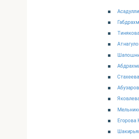
Асадулли
Габдрах
Тинякова
Атнагуло
Шапошни
Абдрахма
Стахеева
Абузаров
Яковлева
Мельник
Егорова 
Шакирьян