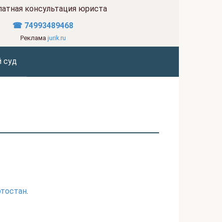
латная консультация юриста
☎ 74993489468
Реклама
jurik.ru
 суд
ртостан
.