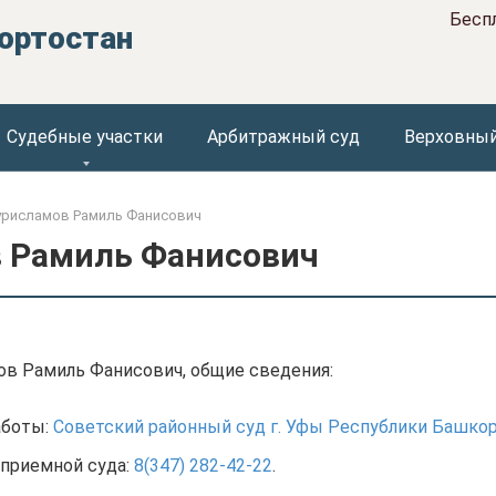
Бесп
ортостан
Судебные участки
Арбитражный суд
Верховный
урисламов Рамиль Фанисович
 Рамиль Фанисович
ов Рамиль Фанисович, общие сведения:
аботы:
Советский районный суд г. Уфы Республики Башко
приемной суда:
8(347) 282-42-22
.