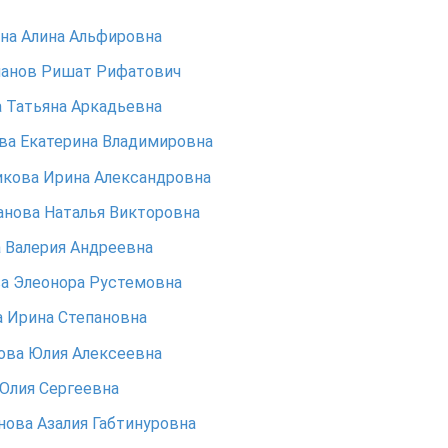
на Алина Альфировна
манов Ришат Рифатович
 Татьяна Аркадьевна
ва Екатерина Владимировна
кова Ирина Александровна
нова Наталья Викторовна
 Валерия Андреевна
а Элеонора Рустемовна
 Ирина Степановна
ова Юлия Алексеевна
Юлия Сергеевна
ова Азалия Габтинуровна