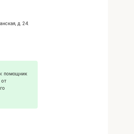
нская, д. 24.
н: помощник
 от
го