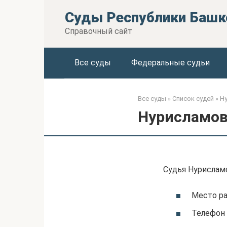
Перейти
Суды Республики Башк
к
контенту
Справочный сайт
Все суды
Федеральные судьи
Все суды
»
Список судей
»
Н
Нурисламов
Судья Нурислам
Место р
Телефон 